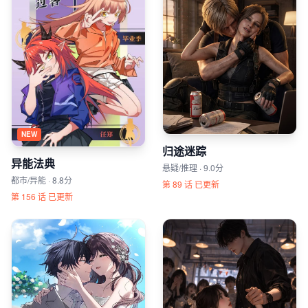
NEW
归途迷踪
异能法典
悬疑/推理 · 9.0分
都市/异能 · 8.8分
第 89 话 已更新
第 156 话 已更新