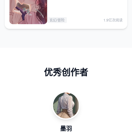
玄幻/冒险
1.9亿次阅读
优秀创作者
墨羽