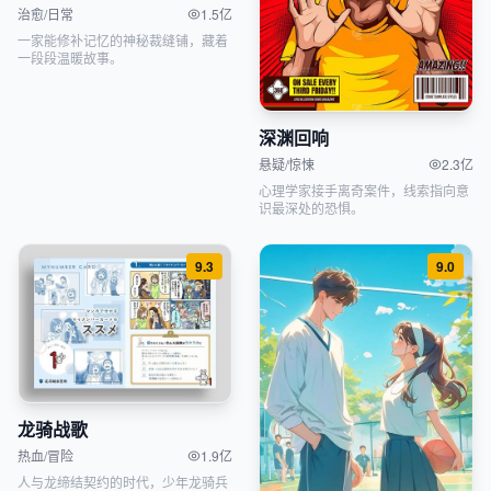
治愈/日常
1.5亿
一家能修补记忆的神秘裁缝铺，藏着
一段段温暖故事。
深渊回响
悬疑/惊悚
2.3亿
心理学家接手离奇案件，线索指向意
识最深处的恐惧。
9.3
9.0
龙骑战歌
热血/冒险
1.9亿
人与龙缔结契约的时代，少年龙骑兵