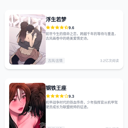
浮生若梦
9.6
前世今生的宿命之恋，跨越千年的等待与重逢，
古风画卷中的绝美爱情史诗。
古风/言情
3.2亿次阅读
钢铁王座
9.3
机甲战争时代的铁血传奇，少年指挥官从机甲驾
驶员成长为联盟统帅的征途。