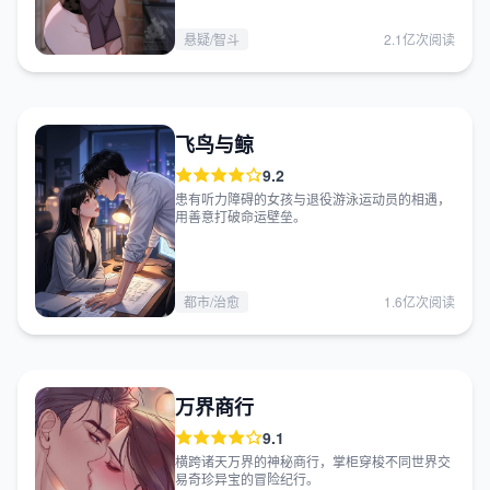
悬疑/智斗
2.1亿次阅读
飞鸟与鲸
9.2
患有听力障碍的女孩与退役游泳运动员的相遇，
用善意打破命运壁垒。
都市/治愈
1.6亿次阅读
万界商行
9.1
横跨诸天万界的神秘商行，掌柜穿梭不同世界交
易奇珍异宝的冒险纪行。