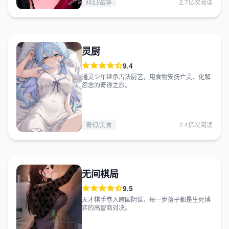
科幻/战争
2.7亿次阅读
灵厨
9.4
通灵少年继承古法厨艺，用食物安抚亡灵、化解
怨念的奇谭之旅。
奇幻/美食
2.4亿次阅读
无间棋局
9.5
天才棋手卷入跨国阴谋，每一步落子都是生死博
弈的高智商对决。