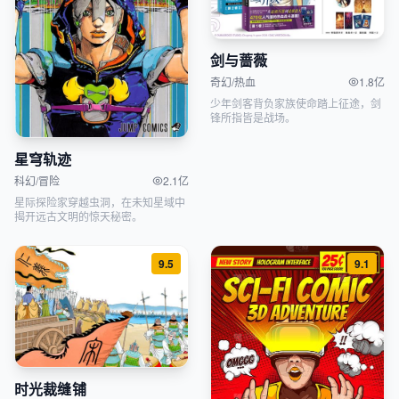
剑与蔷薇
奇幻/热血
1.8亿
少年剑客背负家族使命踏上征途，剑
锋所指皆是战场。
星穹轨迹
科幻/冒险
2.1亿
星际探险家穿越虫洞，在未知星域中
揭开远古文明的惊天秘密。
9.5
9.1
时光裁缝铺