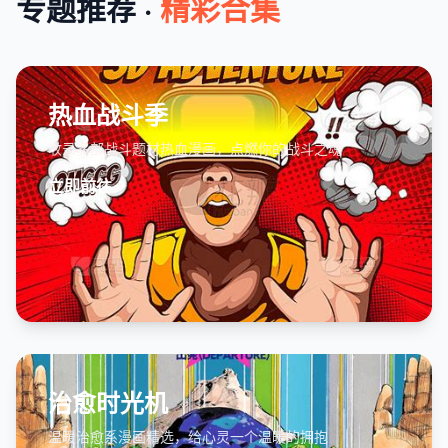
专题推荐 ·
精彩合集
热血战斗季
收录多部战斗题材热血漫画，点燃你的战斗之魂
立即前往
治愈时光机
温暖治愈系漫画精选，给心灵一个温暖的拥抱