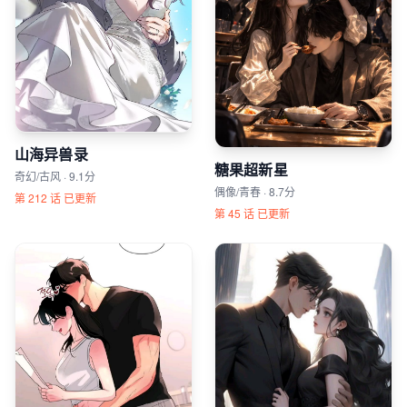
山海异兽录
糖果超新星
奇幻/古风 · 9.1分
偶像/青春 · 8.7分
第 212 话 已更新
第 45 话 已更新